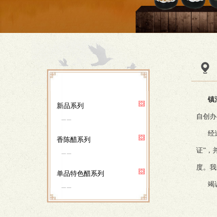
镇
新品系列
自创办
经过几
香陈醋系列
证”，
度。我
单品特色醋系列
竭诚